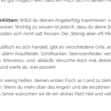
n es gut möglich sein, dass ein Fisch sich in diese
nfüttern
: Willst du deinen Angelerfolg maximieren, so
locken. Wichtig zu wissen ist jedoch, dass du deine
ollen sich nicht satt fressen. Die „Wenig-aber-oft-M
isch es sich handelt, gibt es verschiedene Orte, an
allem Krautfelder, Schilfkanten, Seerosenfelder, v
n, Wasserzu- und -abläufe. Versuche doch mal, deine
und warte ab, was passiert.
r ein wenig helfen, deinen ersten Fisch an Land zu zi
n. Wenn du mehr über das Angeln und die einzelnen 
 Sinne wünschen wir dir ein dickes Petri Heil und vie