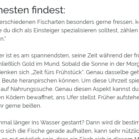
esten findest:
verschiedenen Fischarten besonders gerne fressen, 
 du dich als Einsteiger spezialisieren solltest, zähle
n.“
gler ist es am spannendsten, seine Zeit während de
hließlich Gold im Mund. Sobald die Sonne in der M
nken sich „Zeit fürs Frühstück“. Genau dasselbe geh
re Beute heranpirschen können. Um diese Uhrzeit spiel
n auf Nahrungssuche. Genau diesen Aspekt kannst du 
Ködern bewaffnet, ans Ufer stellst. Früher aufstehen 
r gerne beißen.
nmal länger ins Wasser gestarrt? Dann wird dir bestim
wo sich die Fische gerade aufhalten, kann sehr nütz