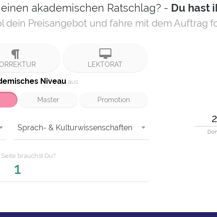
 einen akademischen Ratschlag? -
Du hast 
l dein Preisangebot und fahre mit dem Auftrag fo
ORREKTUR
LEKTORAT
demisches Niveau
aus
Master
Promotion
Sprach- & Kulturwissenschaften
Don
e
Seite
brauchst Du?