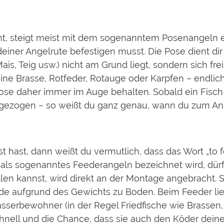
t, steigt meist mit dem sogenanntem Posenangeln ei
iner Angelrute befestigen musst. Die Pose dient dir 
s, Teig usw.) nicht am Grund liegt, sondern sich fr
 eine Brasse, Rotfeder, Rotauge oder Karpfen – endlic
Pose daher immer im Auge behalten. Sobald ein Fisch
gezogen – so weißt du ganz genau, wann du zum Ans
 hast, dann weißt du vermutlich, dass das Wort „to 
ls sogenanntes Feederangeln bezeichnet wird, dürfte 
llen kannst, wird direkt an der Montage angebracht
ide aufgrund des Gewichts zu Boden. Beim Feeder l
asserbewohner (in der Regel Friedfische wie Brassen
nell und die Chance, dass sie auch den Köder deines 