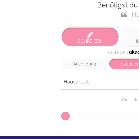
Benötigst du
Ho
SCHREIBEN
K
aka
Wähle dein
Ausbildung
Bachelor
Hausarbeit
Wie viel