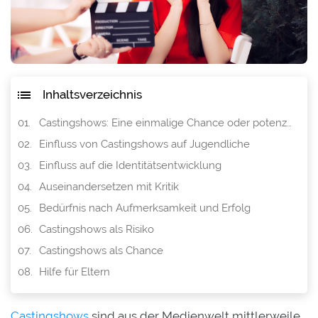
Inhaltsverzeichnis
Castingshows: Eine einmalige Chance oder potenzielle Gefahr für Jugendliche
Einfluss von Castingshows auf Jugendliche
Einfluss auf die Identitätsentwicklung
Auseinandersetzen mit Kritik
Bedürfnis nach Aufmerksamkeit und Erfolg
Castingshows als Risiko
Castingshows als Chance
Hilfe für Eltern
Castingshows
sind aus der Medienwelt mittlerweile