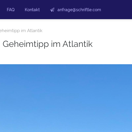
FAQ
Kontakt
anfrage@schriftle.com
eheimtipp im Atlantik
n Geheimtipp im Atlantik