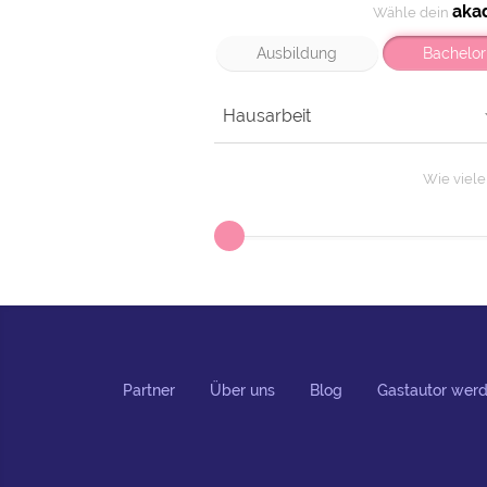
aka
Wähle dein
Ausbildung
Bachelor
Hausarbeit
Wie viel
Partner
Über uns
Blog
Gastautor wer