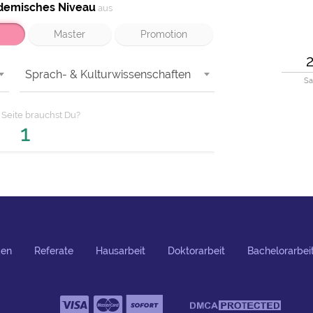
demisches Niveau
aus
Master
Promotion
Sprach- & Kulturwissenschaften
Sa
e
Seite
brauchst Du?
den
Referate
Hausarbeit
Doktorarbeit
Bachelorarbei