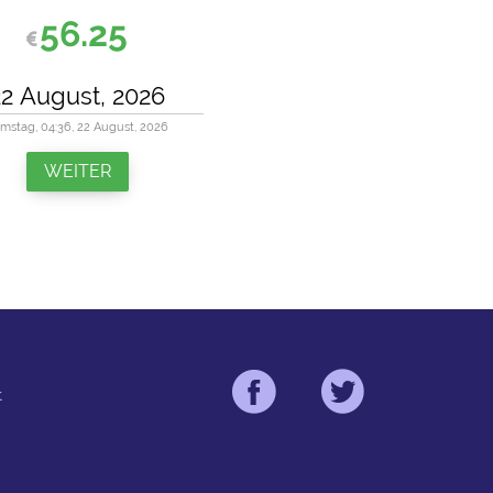
56.25
mstag, 04:36, 22 August, 2026
WEITER
t