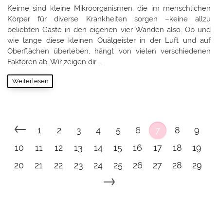
Keime sind kleine Mikroorganismen, die im menschlichen
Körper für diverse Krankheiten sorgen –keine allzu
beliebten Gäste in den eigenen vier Wänden also. Ob und
wie lange diese kleinen Quälgeister in der Luft und auf
Oberflächen überleben, hängt von vielen verschiedenen
Faktoren ab. Wir zeigen dir ...
Weiterlesen
←
1
2
3
4
5
6
7
8
9
10
11
12
13
14
15
16
17
18
19
20
21
22
23
24
25
26
27
28
29
→