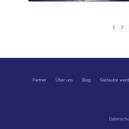
←
1
2
3
4
5
6
7
Partner
Über uns
Blog
Gastautor wer
Datenschu