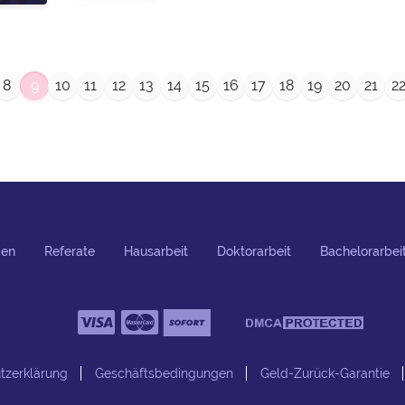
8
9
10
11
12
13
14
15
16
17
18
19
20
21
2
den
Referate
Hausarbeit
Doktorarbeit
Bachelorarbei
tzerklärung
Geschäftsbedingungen
Geld-Zurück-Garantie