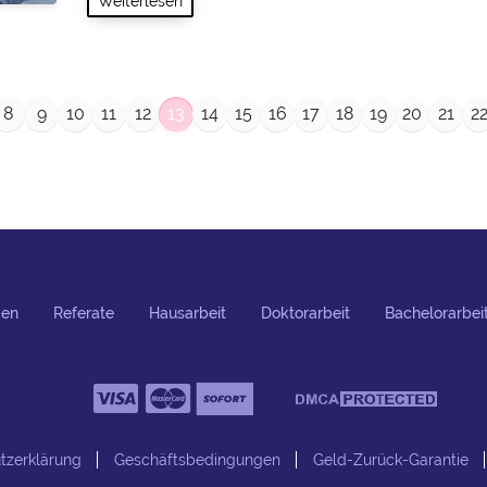
Weiterlesen
8
9
10
11
12
13
14
15
16
17
18
19
20
21
2
den
Referate
Hausarbeit
Doktorarbeit
Bachelorarbei
tzerklärung
Geschäftsbedingungen
Geld-Zurück-Garantie