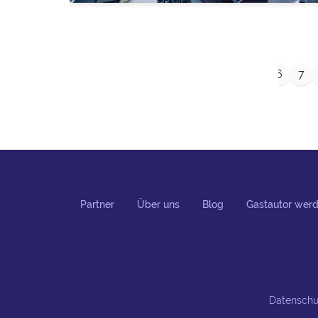
←
1
2
3
4
5
6
7
Partner
Über uns
Blog
Gastautor wer
Datenschu